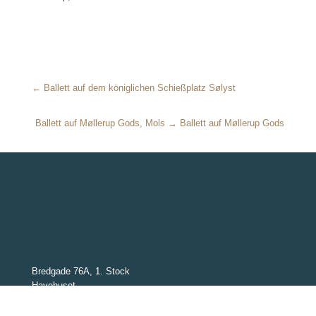
← Ballett auf dem königlichen Schießplatz Sølyst
Ballett auf Møllerup Gods, Mols → Ballett auf Møllerup Gods
Bredgade 76A, 1. Stock
Havehuset
1260 København K
Dänemark