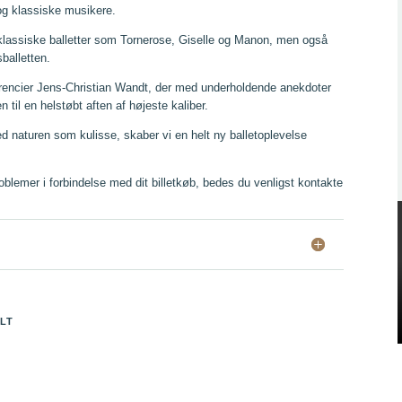
og klassiske musikere.
klassiske balletter som Tornerose, Giselle og Manon, men også
balletten.
rencier Jens-Christian Wandt, der med underholdende anekdoter
 til en helstøbt aften af højeste kaliber.
d naturen som kulisse, skaber vi en helt ny balletoplevelse
roblemer i forbindelse med dit billetkøb, bedes du venligst kontakte
YLT