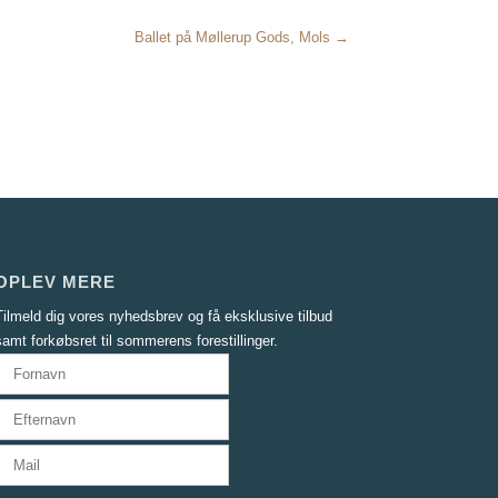
Ballet på Møllerup Gods, Mols →
OPLEV MERE
Tilmeld dig vores nyhedsbrev og få eksklusive tilbud
samt forkøbsret til sommerens forestillinger.