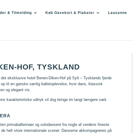
der & Tilmelding
Køb Gavekort & Plakater
Lausanne
KEN-HOF, TYSKLAND
 det eksklusive hotel Benen-Diken-Hof på Sylt – Tysklands fjerde
p til en ganske særlig balletoplevelse, hvor dans, klassisk
en og elegant vis.
ens karakteristiske udtryk vil dog bringe én langt længere væk
PERA
ten primaballerinaer og solodansere fra nogle af verdens fineste
 de helt store internationale scener. Danserne akkompagneres på