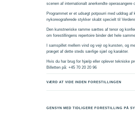
scenen af internationalt anerkendte operasangere 
Programmet er et udsøgt potpourri med uddrag af 
nykoreograferede stykker skabt specielt til Verdens
Den kunstneriske ramme sættes af tenor og konfe
om forestillingens repertoire binder det hele sammen
I samspillet mellem vind og vejr og kunsten, og me
præget af dette steds særlige sjæl og karakter.
Hvis du har brug for hjælp eller oplever tekniske p
Billetten på: +45 70 20 20 96
VÆRD AT VIDE INDEN FORESTILLINGEN
GENSYN MED TIDLIGERE FORESTILLING PÅ S