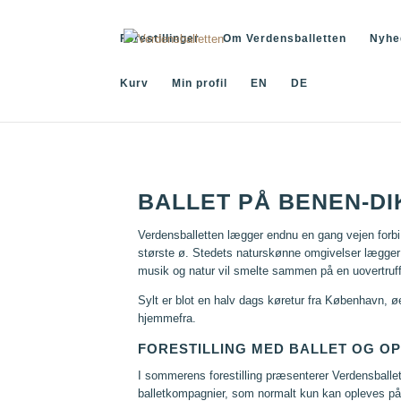
Forestillinger
Om Verdensballetten
Nyhe
Kurv
Min profil
EN
DE
BALLET PÅ BENEN-DI
Verdensballetten lægger endnu en gang vejen forbi
største ø. Stedets naturskønne omgivelser lægger o
musik og natur vil smelte sammen på en uovertruff
Sylt er blot en halv dags køretur fra København, ø
hjemmefra.
FORESTILLING MED BALLET OG O
I sommerens forestilling præsenterer Verdensballet
balletkompagnier, som normalt kun kan opleves på