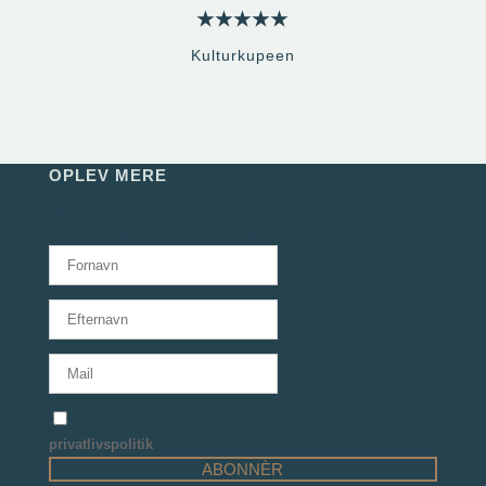
★★★★★
Kulturkupeen
OPLEV MERE
Tilmeld dig vores nyhedsbrev og få eksklusive tilbud samt
forkøbsret til sommerens forestillinger.
Jeg har læst og accepterer Verdensballettens
privatlivspolitik