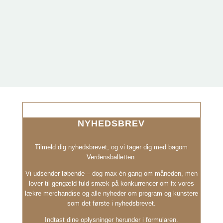
NYHEDSBREV
Tilmeld dig nyhedsbrevet, og vi tager dig med bagom
Verdensballetten.
Vi udsender løbende – dog max én gang om måneden, men
lover til gengæld fuld smæk på konkurrencer om fx vores
lækre merchandise og alle nyheder om program og kunstere
som det første i nyhedsbrevet.
Indtast dine oplysninger herunder i formularen.