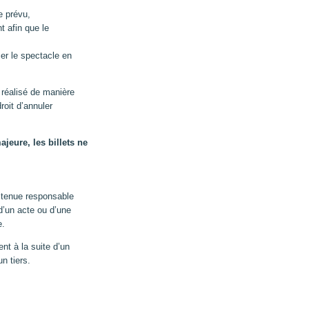
e prévu,
t afin que le
er le spectacle en
 réalisé de manière
roit d’annuler
eure, les billets ne
e tenue responsable
d’un acte ou d’une
e.
t à la suite d’un
n tiers.