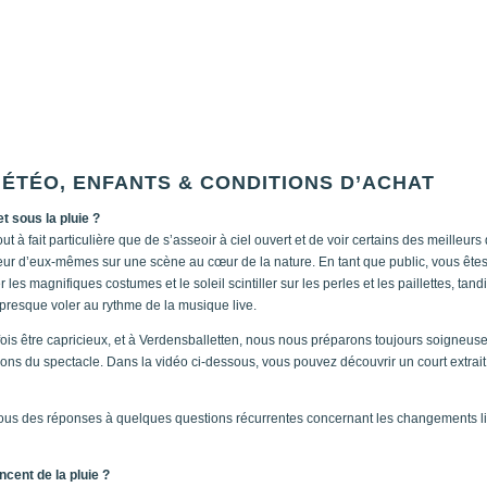
MÉTÉO, ENFANTS & CONDITIONS D’ACHAT
t sous la pluie ?
t à fait particulière que de s’asseoir à ciel ouvert et de voir certains des meilleur
ur d’eux-mêmes sur une scène au cœur de la nature. En tant que public, vous êtes
r les magnifiques costumes et le soleil scintiller sur les perles et les paillettes, tand
presque voler au rythme de la musique live.
fois être capricieux, et à Verdensballetten, nous nous préparons toujours soigneu
ions du spectacle. Dans la vidéo ci-dessous, vous pouvez découvrir un court extrait
ous des réponses à quelques questions récurrentes concernant les changements lié
ncent de la pluie ?