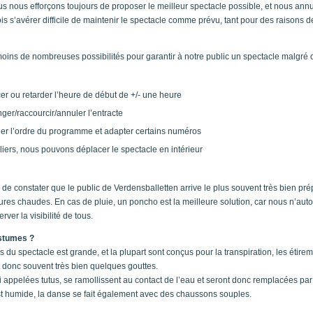
us nous efforçons toujours de proposer le meilleur spectacle possible, et nous an
fois s’avérer difficile de maintenir le spectacle comme prévu, tant pour des raisons 
ns de nombreuses possibilités pour garantir à notre public un spectacle malgré 
 ou retarder l’heure de début de +/- une heure
er/raccourcir/annuler l’entracte
er l’ordre du programme et adapter certains numéros
liers, nous pouvons déplacer le spectacle en intérieur
 constater que le public de Verdensballetten arrive le plus souvent très bien pré
res chaudes. En cas de pluie, un poncho est la meilleure solution, car nous n’auto
rver la visibilité de tous.
ostumes ?
 du spectacle est grande, et la plupart sont conçus pour la transpiration, les étire
ent donc souvent très bien quelques gouttes.
i appelées tutus, se ramollissent au contact de l’eau et seront donc remplacées par
st humide, la danse se fait également avec des chaussons souples.