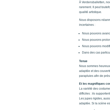
À Verdensballetten, no
rarement. Il peut toute
qualité artistique.
Nous disposons néanmoi
incertaines :
Nous pouvons avancer
Nous pouvons prolong
Nous pouvons modifi
Dans des cas particu
Tenue
Nous sommes heureux de
adaptée et des couvertu
parapluies afin de prése
Et les magnifiques c
La variété des costumes
difficiles : ils support
Les jupes rigides, auss
adaptée. Si la scène e