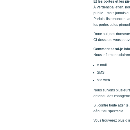
Et les portés et les pi
À Verdensballetten, no
public – mais jamais au 
Parfois, ils renoncent a
les portés et les piroue
Donc oui, nos danseurs 
Ci-dessous, vous pouvez
Comment serai-je inf
Nous informons claireme
e-mail
SMS
site web
Nous suivons plusieurs 
entendu des changements
Si, contre toute attent
début du spectacle.
Vous trouverez plus d’i