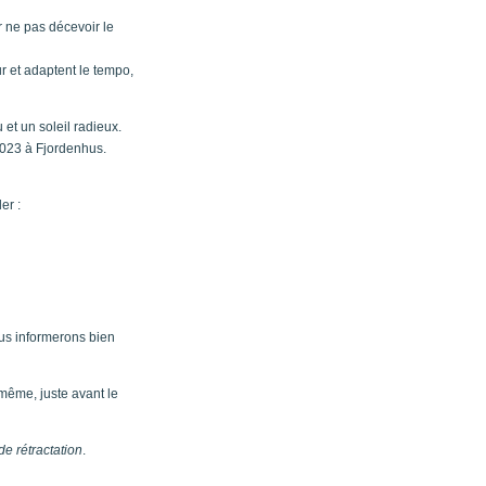
 ne pas décevoir le
eur et adaptent le tempo,
et un soleil radieux.
2023 à Fjordenhus.
er :
ous informerons bien
 même, juste avant le
de rétractation
.