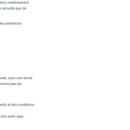
nulons extrêmement
de sécurité que de
des prévisions
paré, avec une tenue
risons pas les
ments et des conditions
 une autre jupe