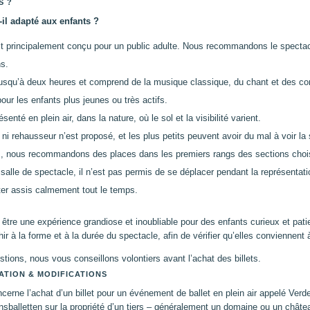
S ?
-il adapté aux enfants ?
st principalement conçu pour un public adulte. Nous recommandons le spectac
ns.
jusqu’à deux heures et comprend de la musique classique, du chant et des co
our les enfants plus jeunes ou très actifs.
enté en plein air, dans la nature, où le sol et la visibilité varient.
ni rehausseur n’est proposé, et les plus petits peuvent avoir du mal à voir la
s, nous recommandons des places dans les premiers rangs des sections choi
lle de spectacle, il n’est pas permis de se déplacer pendant la représentatio
ter assis calmement tout le temps.
 être une expérience grandiose et inoubliable pour des enfants curieux et pat
hir à la forme et à la durée du spectacle, afin de vérifier qu’elles conviennent 
tions, nous vous conseillons volontiers avant l’achat des billets.
ATION & MODIFICATIONS
cerne l’achat d’un billet pour un événement de ballet en plein air appelé Verd
nsballetten sur la propriété d’un tiers – généralement un domaine ou un châtea