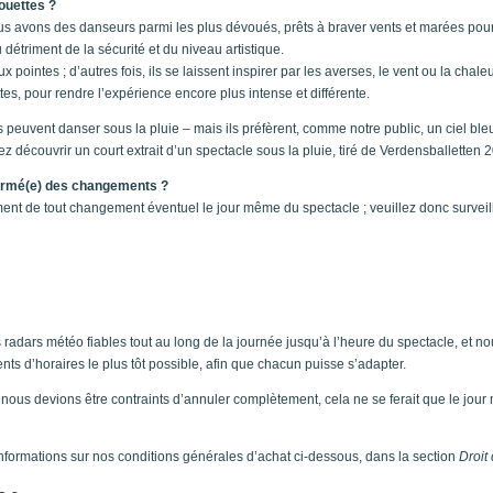
rouettes ?
us avons des danseurs parmi les plus dévoués, prêts à braver vents et marées pour
détriment de la sécurité et du niveau artistique.
ux pointes ; d’autres fois, ils se laissent inspirer par les averses, le vent ou la chal
ttes, pour rendre l’expérience encore plus intense et différente.
peuvent danser sous la pluie – mais ils préfèrent, comme notre public, un ciel bleu 
 découvrir un court extrait d’un spectacle sous la pluie, tiré de Verdensballetten 
ormé(e) des changements ?
nt de tout changement éventuel le jour même du spectacle ; veuillez donc surveill
radars météo fiables tout au long de la journée jusqu’à l’heure du spectacle, et n
 d’horaires le plus tôt possible, afin que chacun puisse s’adapter.
e, nous devions être contraints d’annuler complètement, cela ne se ferait que le jour
nformations sur nos conditions générales d’achat ci-dessous, dans la section
Droit 