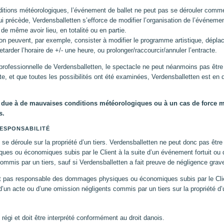
ditions météorologiques, l’événement de ballet ne peut pas se dérouler comm
 précède, Verdensballetten s’efforce de modifier l’organisation de l’événemen
de même avoir lieu, en totalité ou en partie.
ion peuvent, par exemple, consister à modifier le programme artistique, déplac
etarder l’horaire de +/- une heure, ou prolonger/raccourcir/annuler l’entracte.
n professionnelle de Verdensballetten, le spectacle ne peut néanmoins pas être
te, et que toutes les possibilités ont été examinées, Verdensballetten est en d
.
 due à de mauvaises conditions météorologiques ou à un cas de force maj
s.
ESPONSABILITÉ
 se déroule sur la propriété d’un tiers. Verdensballetten ne peut donc pas êtr
s ou économiques subis par le Client à la suite d’un événement fortuit ou 
ommis par un tiers, sauf si Verdensballetten a fait preuve de négligence grav
st pas responsable des dommages physiques ou économiques subis par le Clien
’un acte ou d’une omission négligents commis par un tiers sur la propriété d’u
régi et doit être interprété conformément au droit danois.