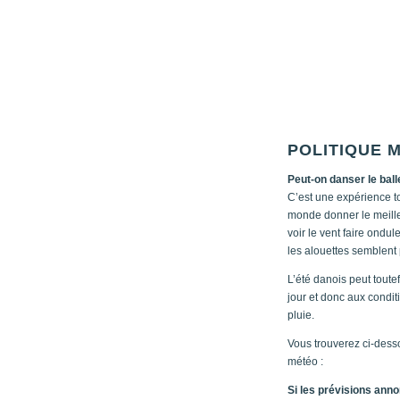
POLITIQUE 
Peut-on danser le balle
C’est une expérience tou
monde donner le meille
voir le vent faire ondule
les alouettes semblent 
L’été danois peut toute
jour et donc aux condit
pluie.
Vous trouverez ci-dess
météo :
Si les prévisions anno