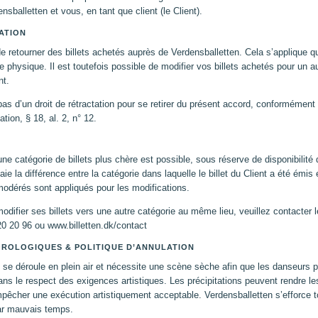
nsballetten et vous, en tant que client (le Client).
ATION
de retourner des billets achetés auprès de Verdensballetten. Cela s’applique qu
 physique. Il est toutefois possible de modifier vos billets achetés pour un au
t.
as d’un droit de rétractation pour se retirer du présent accord, conformément à
ion, § 18, al. 2, n° 12.
e catégorie de billets plus chère est possible, sous réserve de disponibilité 
ie la différence entre la catégorie dans laquelle le billet du Client a été émis 
modérés sont appliqués pour les modifications.
modifier ses billets vers une autre catégorie au même lieu, veuillez contacter 
20 20 96 ou www.billetten.dk/contact
ROLOGIQUES & POLITIQUE D’ANNULATION
 se déroule en plein air et nécessite une scène sèche afin que les danseurs p
dans le respect des exigences artistiques. Les précipitations peuvent rendre l
êcher une exécution artistiquement acceptable. Verdensballetten s’efforce t
r mauvais temps.