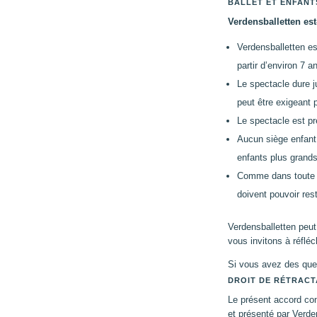
BALLET ET ENFANT
Verdensballetten est
Verdensballetten e
partir d’environ 7 a
Le spectacle dure 
peut être exigeant p
Le spectacle est prés
Aucun siège enfant 
enfants plus grand
Comme dans toute sa
doivent pouvoir res
Verdensballetten peut
vous invitons à réfléc
Si vous avez des ques
DROIT DE RÉTRACT
Le présent accord con
et présenté par Verde