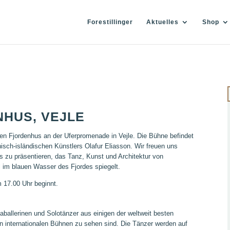
Forestillinger
Aktuelles
Shop
NHUS, VEJLE
 Fjordenhus an der Uferpromenade in Vejle. Die Bühne befindet
ch-isländischen Künstlers Olafur Eliasson. Wir freuen uns
nis zu präsentieren, das Tanz, Kunst und Architektur von
 im blauen Wasser des Fjordes spiegelt.
m 17.00 Uhr beginnt.
aballerinen und Solotänzer aus einigen der
weltweit
besten
en internationalen Bühnen zu sehen sind. Die Tänzer werden auf