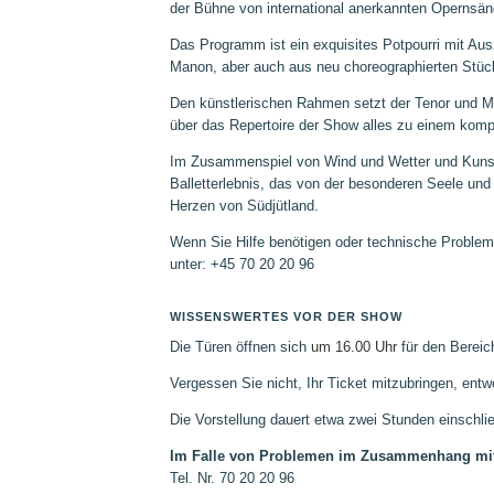
der Bühne von international anerkannten Opernsän
Das Programm ist ein exquisites Potpourri mit Au
Manon, aber auch aus neu choreographierten Stück
Den künstlerischen Rahmen setzt der Tenor und M
über das Repertoire der Show alles zu einem ko
Im Zusammenspiel von Wind und Wetter und Kunst u
Balletterlebnis, das von der besonderen Seele und
Herzen von Südjütland.
Wenn Sie Hilfe benötigen oder technische Probleme
unter: +45 70 20 20 96
WISSENSWERTES VOR DER SHOW
Die Türen öffnen sich
um 16.00 Uhr
für den Bereic
Vergessen Sie nicht, Ihr Ticket mitzubringen, entwe
Die Vorstellung dauert etwa zwei Stunden einschli
Im Falle von Problemen im Zusammenhang mi
Tel. Nr. 70 20 20 96