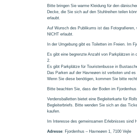
Bitte bringen Sie warme Kleidung für den dänisch
Decke, die Sie sich auf den Stuhlreihen teilen kö
erlaubt.
Auf Wunsch des Publikums ist das Fotografieren, 
NICHT erlaubt.
In der Umgebung gibt es Toiletten im Freien
. Im Fj
Es gibt eine begrenzte Anzahl von Parkplätzen i
2.
Es gibt Parkplätze für Touristenbusse in Bustasch
Das Parken auf der Havneøen ist verboten und es 
Wenn Sie diese benötigen, kommen Sie bitte rechtz
Bitte beachten Sie, dass der Boden im Fjordenhus 
Verdensballetten bietet eine Begleiterkarte für Rol
Begleiterbriefs. Bitte wenden Sie sich an das Tick
kaufen.
Im Interesse des gemeinsamen Erlebnisses sind Hu
Adresse
: Fjordenhus – Havneøen 1, 7100 Vejle