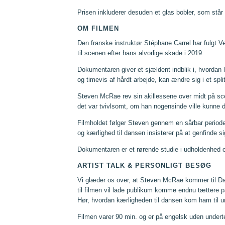
Prisen inkluderer desuden et glas bobler, som står
OM FILMEN
Den franske instruktør Stéphane Carrel har fulgt 
til scenen efter hans alvorlige skade i 2019.
Dokumentaren giver et sjældent indblik i, hvordan l
og timevis af hårdt arbejde, kan ændre sig i et spl
Steven McRae rev sin akillessene over midt på s
det var tvivlsomt, om han nogensinde ville kunne 
Filmholdet følger Steven gennem en sårbar periode 
og kærlighed til dansen insisterer på at genfinde s
Dokumentaren er et rørende studie i udholdenhed 
ARTIST TALK & PERSONLIGT BESØG
Vi glæder os over, at Steven McRae kommer til D
til filmen vil lade publikum komme endnu tættere p
Hør, hvordan kærligheden til dansen kom ham til u
Filmen varer 90 min. og er på engelsk uden undert