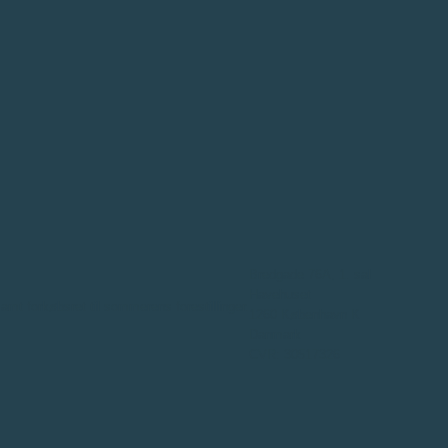
Bredgade 76A, 1. sal
Havehuset
amt forkøbsret til sommerens forestillinger.
1260 København K
Danmark
CVR: 30517326