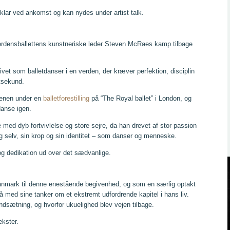
 klar ved ankomst og kan nydes under artist talk.
Verdensballettens kunstneriske leder Steven McRaes kamp tilbage
ivet som balletdanser i en verden, der kræver perfektion, disciplin
itsekund.
cenen under en
balletforestilling
på “The Royal ballet” i London, og
danse igen.
med dyb fortvivlelse og store sejre, da han drevet af stor passion
ig selv, sin krop og sin identitet – som danser og menneske.
og dedikation ud over det sædvanlige.
anmark til denne enestående begivenhed, og som en særlig optakt
å med sine tanker om et ekstremt udfordrende kapitel i hans liv.
ndsætning, og hvorfor ukuelighed blev vejen tilbage.
ekster.