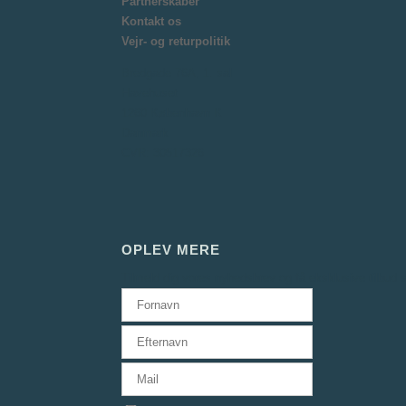
Partnerskaber
Kontakt os
Vejr- og returpolitik
Bredgade 76A, 1. sal
Havehuset
1260 København K
Danmark
CVR: 30517326
OPLEV MERE
Tilmeld dig vores nyhedsbrev og få eksklusive tilbud s