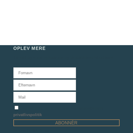
OPLEV MERE
Tilmeld dig vores nyhedsbrev og få eksklusive tilbud samt
forkøbsret til sommerens forestillinger.
Jeg har læst og accepterer Verdensballettens
privatlivspolitik
Bredgade 76A, 1. sal