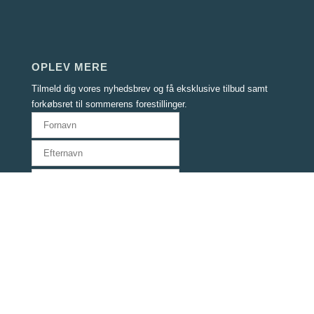
OPLEV MERE
Tilmeld dig vores nyhedsbrev og få eksklusive tilbud samt
forkøbsret til sommerens forestillinger.
Jeg har læst og accepterer Verdensballettens
privatlivspolitik
Bredgade 76A, 1. sal
Havehuset
1260 København K