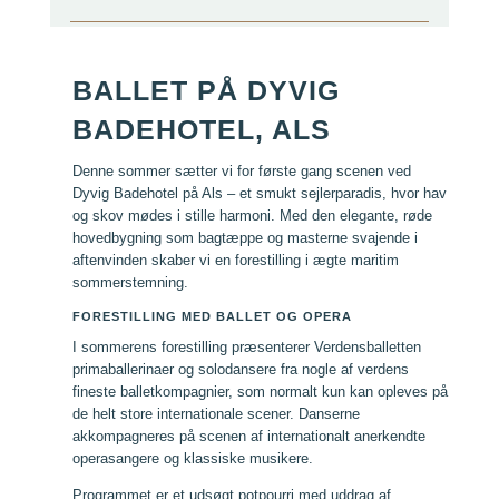
BALLET PÅ DYVIG
BADEHOTEL, ALS
Denne sommer sætter vi for første gang scenen ved
Dyvig Badehotel på Als – et smukt sejlerparadis, hvor hav
og skov mødes i stille harmoni. Med den elegante, røde
hovedbygning som bagtæppe og masterne svajende i
aftenvinden skaber vi en forestilling i ægte maritim
sommerstemning.
FORESTILLING MED BALLET OG OPERA
I sommerens forestilling præsenterer Verdensballetten
primaballerinaer og solodansere fra nogle af verdens
fineste balletkompagnier, som normalt kun kan opleves på
de helt store internationale scener. Danserne
akkompagneres på scenen af internationalt anerkendte
operasangere og klassiske musikere.
Programmet er et udsøgt potpourri med uddrag af