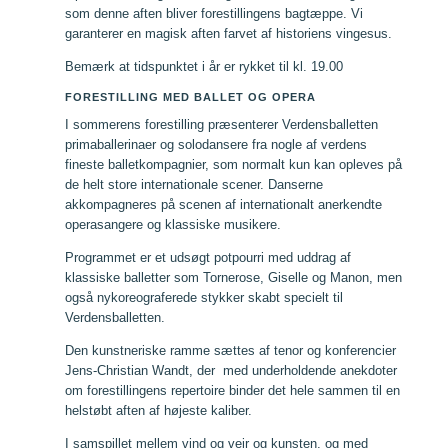
som denne aften bliver forestillingens bagtæppe. Vi
garanterer en magisk aften farvet af historiens vingesus.
Bemærk at tidspunktet i år er rykket til kl. 19.00
FORESTILLING MED BALLET OG OPERA
I sommerens forestilling præsenterer Verdensballetten
primaballerinaer og solodansere fra nogle af verdens
fineste balletkompagnier, som normalt kun kan opleves på
de helt store internationale scener. Danserne
akkompagneres på scenen af internationalt anerkendte
operasangere og klassiske musikere.
Programmet er et udsøgt potpourri med uddrag af
klassiske balletter som Tornerose, Giselle og Manon, men
også nykoreograferede stykker skabt specielt til
Verdensballetten.
Den kunstneriske ramme sættes af tenor og konferencier
Jens-Christian Wandt, der med underholdende anekdoter
om forestillingens repertoire binder det hele sammen til en
helstøbt aften af højeste kaliber.
I samspillet mellem vind og vejr og kunsten, og med