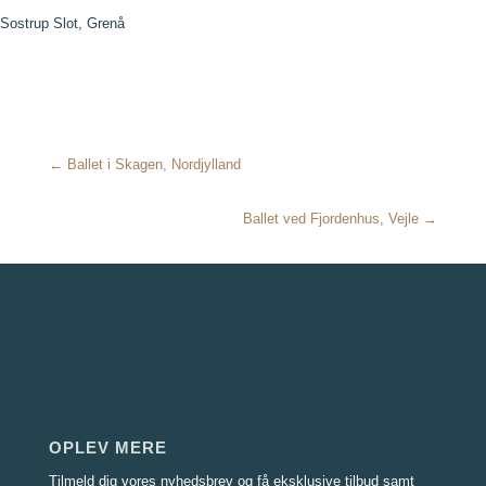
Sostrup Slot, Grenå
← Ballet i Skagen, Nordjylland
Ballet ved Fjordenhus, Vejle →
OPLEV MERE
Tilmeld dig vores nyhedsbrev og få eksklusive tilbud samt