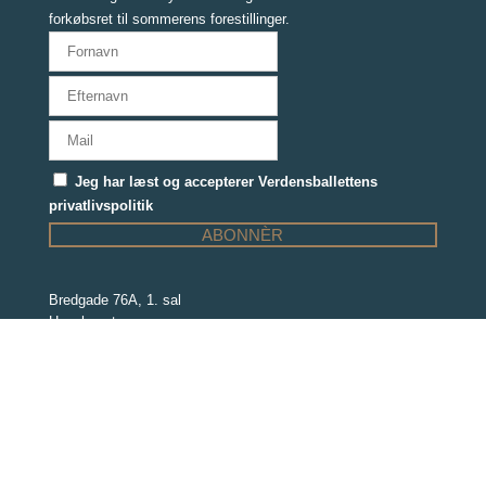
forkøbsret til sommerens forestillinger.
Jeg har læst og accepterer Verdensballettens
privatlivspolitik
Bredgade 76A, 1. sal
Havehuset
1260 København K
Danmark
CVR: 30517326